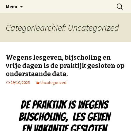
Medische Pedicure Marianne Mijdam
Spring
Zoeken
Pedicure Friesland
Menu
naar
naar:
inhoud
Categoriearchief: Uncategorized
Wegens lesgeven, bijscholing en
vrije dagen is de praktijk gesloten op
onderstaande data.
29/10/2025
Uncategorized