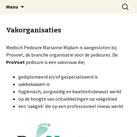
Medische Pedicure Marianne Mijdam
Spring
Zoeken
Pedicure Friesland
Menu
naar
naar:
inhoud
Vakorganisaties
Medisch Pedicure Marianne Mijdam is aangesloten bij
Provoet, de branche organisatie voor de pedicures. De
ProVoet
pedicure is een vakvrouw die;
gediplomeerd en/of gespecialiseerd is
vakbekwaam is
hygiënisch, zorgvuldig en kwaliteitsbewust werkt
op de hoogte van ontwikkelingen op vakgebied
een ‘vakgek’ die op een professioneel niveau werkt